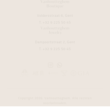
Vanhoutteghem
Boutique
Voldersstraat 6, Gent
T.
+32 9 225 50 45
Vanhoutteghem
Jewelry
Dampoortstraat 2, Gent
T.
+32 9 225 50 45
Instagram
Whatsapp
Vanhoutteghem
Vanhoutteghem
Copyright 2026. Vanhoutteghem. Alle rechten
voorbehouden.