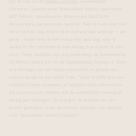
zijn er vier uit de
Omega collectie
: Speedmaster
Ultraman, Speedmaster Moonwatch Apollo, Seamaster
007 Edition, Speedmaster Moonshine Gold 50th
Anniversary, zijn absolute favoriet. Toen ik hem voor het
eerst op foto zag, moest ik er wel wat aan wennen – dat
goud – maar eens ik hem rond mijn pols zag, was ik
verkocht. En hoe meer ik hem draag, hoe mooier ik hem
vind.” Twee modellen zijn nog onderweg: de Speedmaster
Ed White Calibre 321 en de Speedmaster Snoopy 2. Voor
wie horloges van dit kaliber verzamelt, is geduld een
schone deugd en dat heeft Yves. “Twee of zelfs drie jaar
wachten? Geen probleem, er bestaan zelfs referenties
die zoveel succes hebben dat de wachttijden twintig of
dertig jaar bedragen. De vraag is de laatste tien jaar
enorm gestegen, maar de merken wijzigen hun aanbod
niet. Verzamelen wordt moeilijker.”