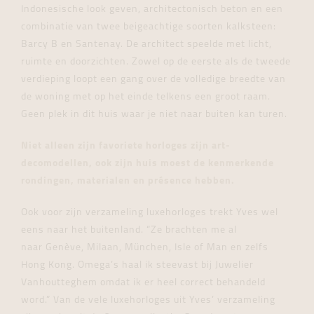
Indonesische look geven, architectonisch beton en een
combinatie van twee beigeachtige soorten kalksteen:
Barcy B en Santenay. De architect speelde met licht,
ruimte en doorzichten. Zowel op de eerste als de tweede
verdieping loopt een gang over de volledige breedte van
de woning met op het einde telkens een groot raam.
Geen plek in dit huis waar je niet naar buiten kan turen.
Niet alleen zijn favoriete horloges zijn art-
decomodellen, ook zijn huis moest de kenmerkende
rondingen, materialen en présence hebben.
Ook voor zijn verzameling luxehorloges trekt Yves wel
eens naar het buitenland. “Ze brachten me al
naar Genève, Milaan, München, Isle of Man en zelfs
Hong Kong. Omega’s haal ik steevast bij Juwelier
Vanhoutteghem omdat ik er heel correct behandeld
word.” Van de vele luxehorloges uit Yves’ verzameling