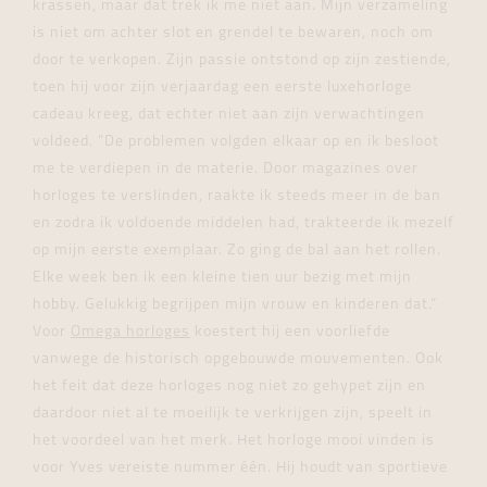
krassen, maar dat trek ik me niet aan. Mijn verzameling
is niet om achter slot en grendel te bewaren, noch om
door te verkopen. Zijn passie ontstond op zijn zestiende,
toen hij voor zijn verjaardag een eerste luxehorloge
cadeau kreeg, dat echter niet aan zijn verwachtingen
voldeed. “De problemen volgden elkaar op en ik besloot
me te verdiepen in de materie. Door magazines over
horloges te verslinden, raakte ik steeds meer in de ban
en zodra ik voldoende middelen had, trakteerde ik mezelf
op mijn eerste exemplaar. Zo ging de bal aan het rollen.
Elke week ben ik een kleine tien uur bezig met mijn
hobby. Gelukkig begrijpen mijn vrouw en kinderen dat.”
Voor
Omega horloges
koestert hij een voorliefde
vanwege de historisch opgebouwde mouvementen. Ook
het feit dat deze horloges nog niet zo gehypet zijn en
daardoor niet al te moeilijk te verkrijgen zijn, speelt in
het voordeel van het merk. Het horloge mooi vinden is
voor Yves vereiste nummer één. Hij houdt van sportieve