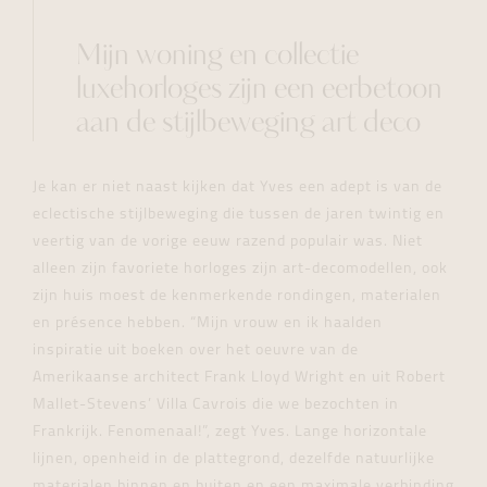
Mijn woning en collectie
luxehorloges zijn een eerbetoon
aan de stijlbeweging art deco
Je kan er niet naast kijken dat Yves een adept is van de
eclectische stijlbeweging die tussen de jaren twintig en
veertig van de vorige eeuw razend populair was. Niet
alleen zijn favoriete horloges zijn art-decomodellen, ook
zijn huis moest de kenmerkende rondingen, materialen
en présence hebben. “Mijn vrouw en ik haalden
inspiratie uit boeken over het oeuvre van de
Amerikaanse architect Frank Lloyd Wright en uit Robert
Mallet-Stevens’ Villa Cavrois die we bezochten in
Frankrijk. Fenomenaal!”, zegt Yves. Lange horizontale
lijnen, openheid in de plattegrond, dezelfde natuurlijke
materialen binnen en buiten en een maximale verbinding