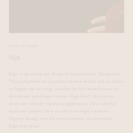
OVER HET MERK
Bigli
Bigli is op en top een Belgisch juwelenmerk. Designers
Thierry Spitaels en Laurence Aerens weten wat ze willen
en leggen de lat hoog. Juwelen die het leven mooier en
de mensen gelukkiger maken. Bigli heeft de voorbije
jaren een stevige reputatie opgebouwd. Elke collectie
bezit een unieke sfeer en een heel eigen karakter.
Tegelijk draagt elke lijn onmiskenbaar die duidelijke
Bigli-signatuur.