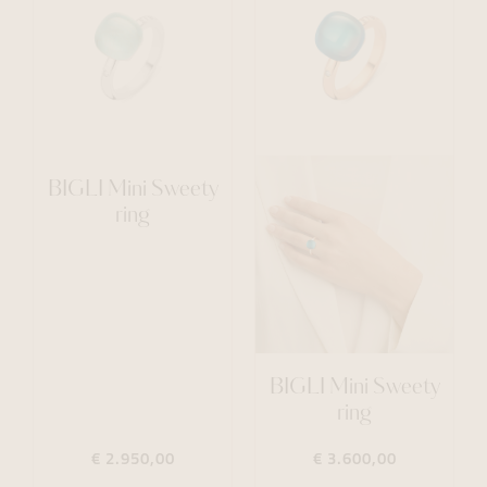
BIGLI Mini Sweety
ring
BIGLI Mini Sweety
ring
€ 2.950,00
€ 3.600,00