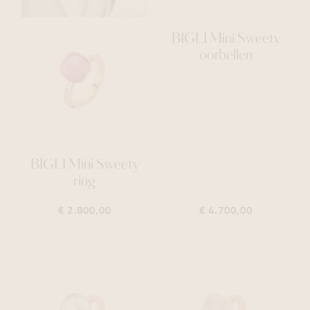
BIGLI Mini Sweety
oorbellen
BIGLI Mini Sweety
ring
€ 2.800,00
€ 4.700,00