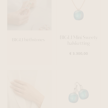
BIGLI Mini Sweety
BIGLI birthstones
halsketting
€ 3.300,00