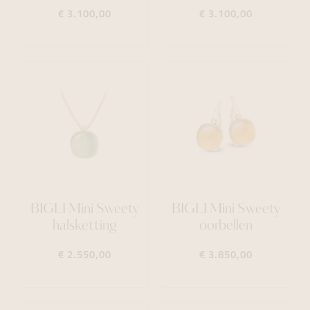
€ 3.100,00
€ 3.100,00
BIGLI Mini Sweety
BIGLI Mini Sweety
halsketting
oorbellen
€ 2.550,00
€ 3.850,00