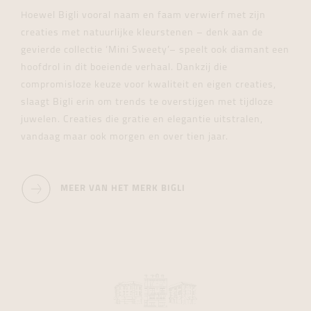
Hoewel Bigli vooral naam en faam verwierf met zijn
creaties met natuurlijke kleurstenen – denk aan de
gevierde collectie ‘Mini Sweety’– speelt ook diamant een
hoofdrol in dit boeiende verhaal. Dankzij die
compromisloze keuze voor kwaliteit en eigen creaties,
slaagt Bigli erin om trends te overstijgen met tijdloze
juwelen. Creaties die gratie en elegantie uitstralen,
vandaag maar ook morgen en over tien jaar.
MEER VAN HET MERK BIGLI