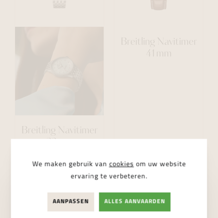
Breitling Navitimer
41mm
Breitling Navitimer
32mm
€ 5.000,00
€ 6.100,00
We maken gebruik van
cookies
om uw website
ervaring te verbeteren.
AANPASSEN
ALLES AANVAARDEN