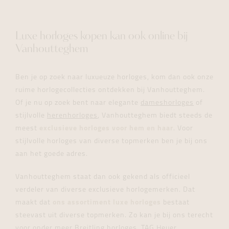
Luxe horloges kopen kan ook online bij
Vanhoutteghem
Ben je op zoek naar luxueuze horloges, kom dan ook onze
ruime horlogecollecties ontdekken bij Vanhoutteghem.
Of je nu op zoek bent naar elegante
dameshorloges
of
stijlvolle
herenhorloges
, Vanhoutteghem biedt steeds de
meest
exclusieve horloges voor hem en haar
. Voor
stijlvolle horloges van diverse topmerken ben je bij ons
aan het goede adres.
Vanhoutteghem staat dan ook gekend als officieel
verdeler van diverse exclusieve horlogemerken. Dat
maakt dat
ons assortiment luxe horloges
bestaat
steevast uit diverse topmerken. Zo kan je bij ons terecht
voor onder meer
Breitling horloges
,
TAG Heuer