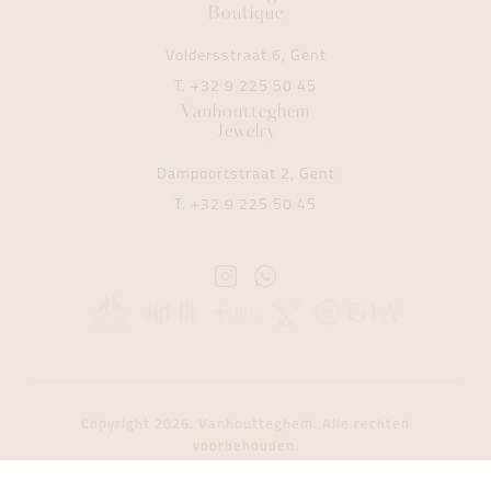
Boutique
Voldersstraat 6, Gent
T.
+32 9 225 50 45
Vanhoutteghem
Jewelry
Dampoortstraat 2, Gent
T.
+32 9 225 50 45
Instagram
Whatsapp
Vanhoutteghem
Vanhoutteghem
Copyright 2026. Vanhoutteghem. Alle rechten
voorbehouden.
Filter