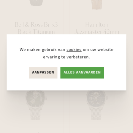
Bell & Ross Br-x3
Hamilton
Black Titanium
Jazzmaster 42mm
41mm
We maken gebruik van
cookies
om uw website
€ 8.400,00
€ 1.225,00
ervaring te verbeteren.
AANPASSEN
ALLES AANVAARDEN