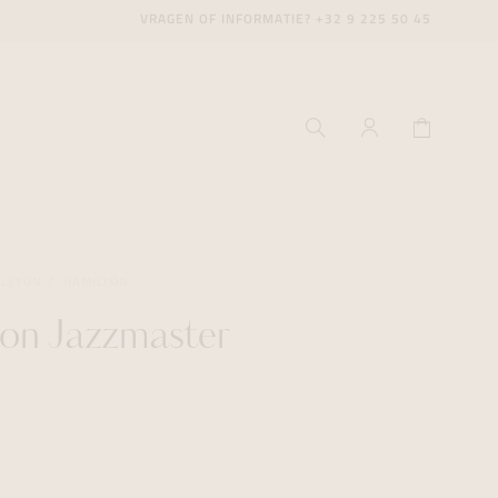
VRAGEN OF INFORMATIE?
+32 9 225 50 45
ELETON
HAMILTON
on Jazzmaster
ecenter
ecenter
ecenter
icecenter
icecenter
icecenter
rken
rken
rken
n
n
n