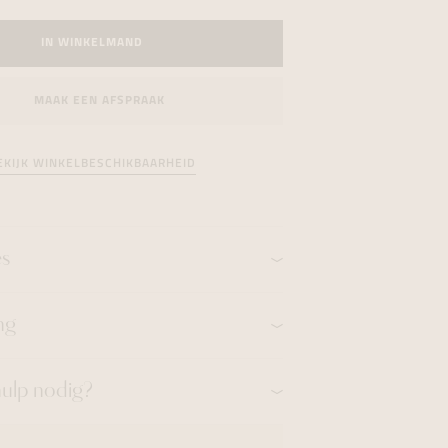
formeren
formeren
formeren
IN WINKELMAND
MAAK EEN AFSPRAAK
EKIJK WINKELBESCHIKBAARHEID
es
ng
hulp nodig?