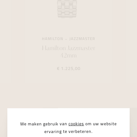
HAMILTON
JAZZMASTER
Hamilton Jazzmaster
42mm
€ 1.225,00
We maken gebruik van
cookies
om uw website
ervaring te verbeteren.