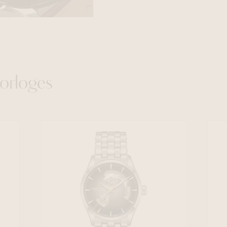
orloges