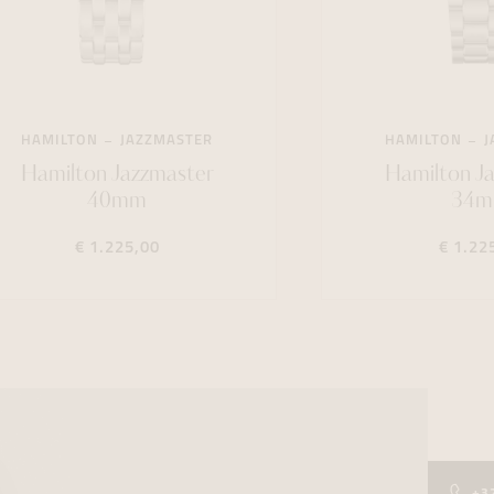
HAMILTON
JAZZMASTER
HAMILTON
J
Hamilton Jazzmaster
Hamilton J
40mm
34
€ 1.225,00
€ 1.22
+3