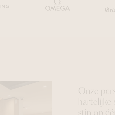
Onze pers
hartelijke
stip op éé