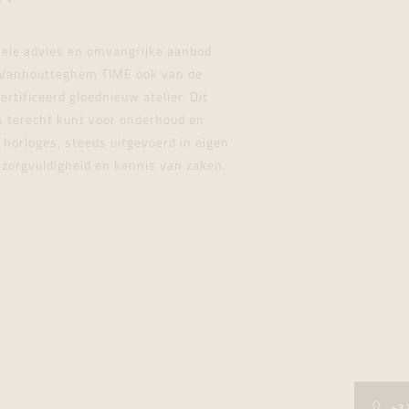
nele advies en omvangrijke aanbod
j Vanhoutteghem TIME ook van de
rtificeerd gloednieuw atelier. Dit
ns terecht kunt voor onderhoud en
 horloges, steeds uitgevoerd in eigen
 zorgvuldigheid en kennis van zaken.
+3