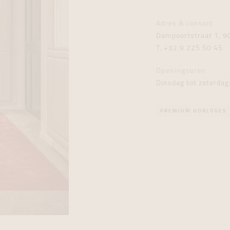
tingen
over
For Him
Juwelen trans
Juwelen trans
Juwelen trans
For Him
Cadeaubon
Adres & contact
den
on
ock
Cadeaubon
Diamant
Diamant
Diamant
Cadeaubon
Dampoortstraat 1, 9
graphs
T.
+32 9 225 50 45
Openingsuren
Dinsdag tot zaterdag
PREMIUM HORLOGES