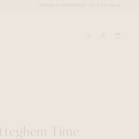
VRAGEN OF INFORMATIE?
+32 9 225 50 45
ecenter
ecenter
ecenter
icecenter
icecenter
icecenter
rken
rken
rken
tteghem Time
n
n
n