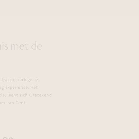
is met de
tserse horlogerie,
ng experience. Het
ie, leent zich uitstekend
rum van Gent.