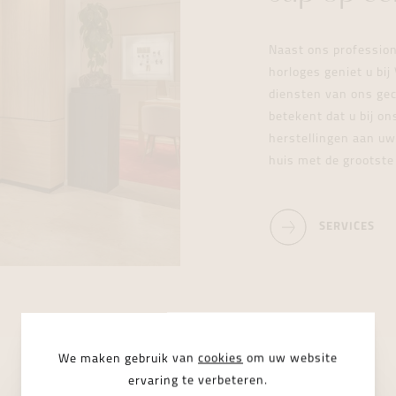
Naast ons professio
horloges geniet u bi
diensten van ons gece
betekent dat u bij o
herstellingen aan uw
huis met de grootste
SERVICES
We maken gebruik van
cookies
om uw website
ervaring te verbeteren.