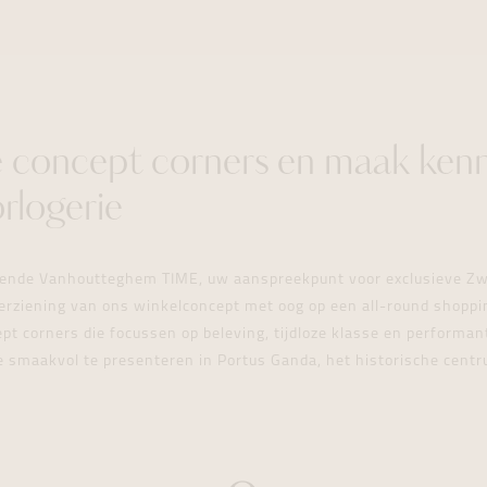
e concept corners en maak kenn
rlogerie
pende Vanhoutteghem TIME, uw aanspreekpunt voor exclusieve Zwi
erziening van ons winkelconcept met oog op een all-round shoppi
pt corners die focussen op beleving, tijdloze klasse en performant
e smaakvol te presenteren in Portus Ganda, het historische cent