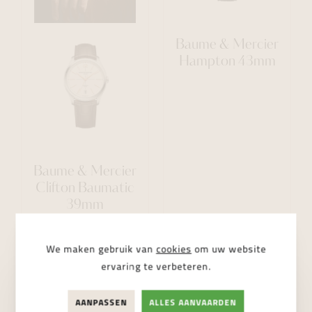
Baume & Mercier
Hampton 43mm
Baume & Mercier
Clifton Baumatic
39mm
€ 3.550,00
€ 2.950,00
We maken gebruik van
cookies
om uw website
ervaring te verbeteren.
AANPASSEN
ALLES AANVAARDEN