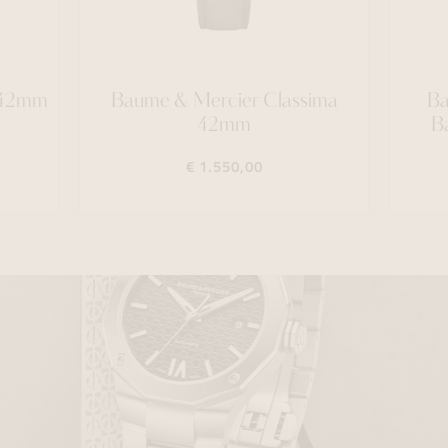
a 42mm
Baume & Mercier Classima
Ba
42mm
B
€ 1.550,00