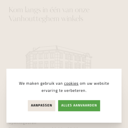
Kom langs in één van onze
Vanhoutteghem winkels
We maken gebruik van
cookies
om uw website
ervaring te verbeteren.
Vanhoutteghem Time
AANPASSEN
ALLES AANVAARDEN
Dampoortstraat 1, 9000 Gent
T.
+32 9 225 50 45
Openingsuren