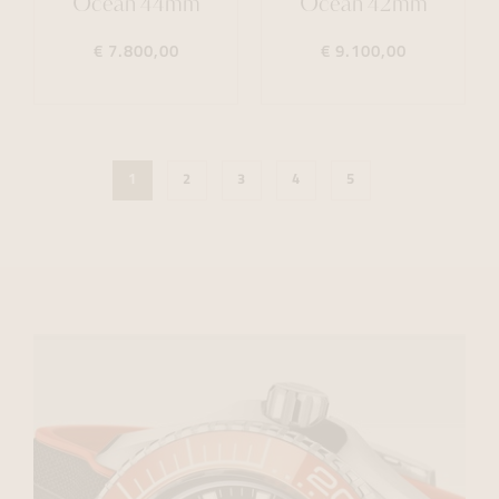
Ocean 44mm
Ocean 42mm
€ 7.800,00
€ 9.100,00
1
2
3
4
5