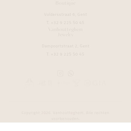
Boutique
Voldersstraat 6, Gent
T.
+32 9 225 50 45
Vanhoutteghem
Jewelry
Dampoortstraat 2, Gent
T.
+32 9 225 50 45
Instagram
Whatsapp
Vanhoutteghem
Vanhoutteghem
Copyright 2026. Vanhoutteghem. Alle rechten
voorbehouden.
Filter