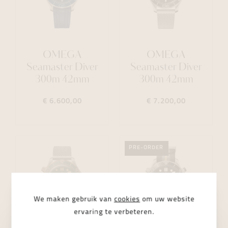
OMEGA
OMEGA
Seamaster Diver
Seamaster Diver
300m 42mm
300m 42mm
€ 6.600,00
€ 7.200,00
PRE-ORDER
We maken gebruik van
cookies
om uw website
ervaring te verbeteren.