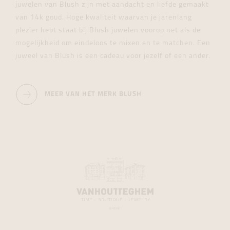
juwelen van Blush zijn met aandacht en liefde gemaakt
van 14k goud. Hoge kwaliteit waarvan je jarenlang
plezier hebt staat bij Blush juwelen voorop net als de
mogelijkheid om eindeloos te mixen en te matchen. Een
juweel van Blush is een cadeau voor jezelf of een ander.
MEER VAN HET MERK BLUSH