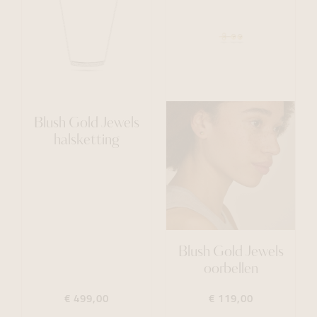
Blush Gold Jewels
halsketting
Blush Gold Jewels
oorbellen
€ 499,00
€ 119,00