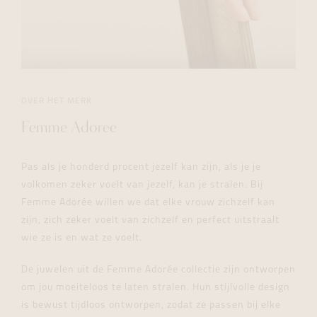
OVER HET MERK
Femme Adoree
Pas als je honderd procent jezelf kan zijn, als je je
volkomen zeker voelt van jezelf, kan je stralen. Bij
Femme Adorée willen we dat elke vrouw zichzelf kan
zijn, zich zeker voelt van zichzelf en perfect uitstraalt
wie ze is en wat ze voelt.
De juwelen uit de Femme Adorée collectie zijn ontworpen
om jou moeiteloos te laten stralen. Hun stijlvolle design
is bewust tijdloos ontworpen, zodat ze passen bij elke