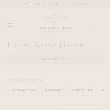
VRAGEN OF INFORMATIE?
+32 9 225 50 45
Femme Adorée juwelen
FILTER PRODUCTEN
FILTER OP CATEGORIE
Verlovingsringen
Trouwringen
Halskettingen
Armb