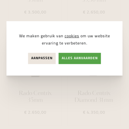
35mm
39,50 mm
€ 3.500,00
€ 2.650,00
We maken gebruik van
cookies
om uw website
ervaring te verbeteren.
AANPASSEN
ALLES AANVAARDEN
Rado Centrix
Rado Centrix
35mm
Diamond 31mm
€ 2.650,00
€ 4.350,00