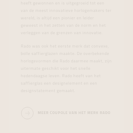
heeft gewonnen en is uitgegroeid tot een
van de meest innovatieve horlogemakers ter
wereld, is altijd een pionier en leider
geweest in het zetten van de norm en het
verleggen van de grenzen van innovatie.
Rado was ook het eerste merk dat convexe,
bolle saffierglazen maakte. De overbekende
horlogevormen die Rado daarmee maakt, zijn
uitermate geschikt voor het snelle
hedendaagse leven. Rado heeft van het
saffierglas een designelement en een
designstatement gemaakt.
MEER COUPOLE VAN HET MERK RADO