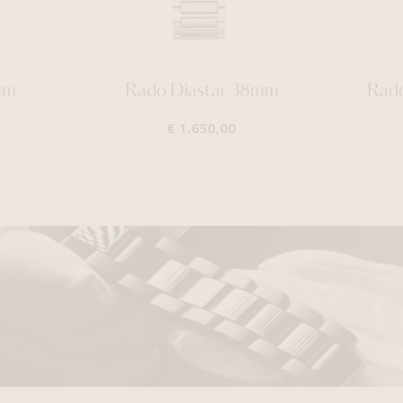
mm
Rado Diastar 38mm
Rado
€ 1.650,00