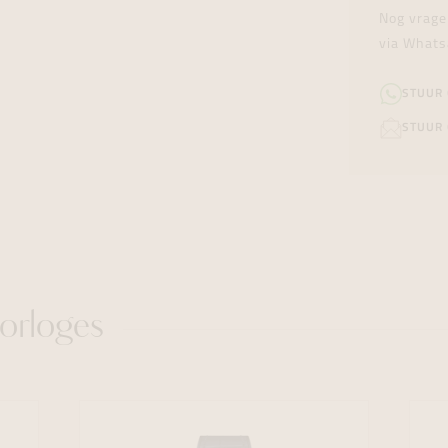
Nog vrage
via Whats
STUUR
STUUR 
orloges