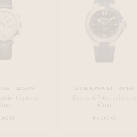
CIER
CLASSIMA
BAUME & MERCIER
RIVIERA
rcier Classima
Baume & Mercier Riviera
2mm
42mm
.300,00
€ 4.300,00