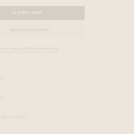
formeren
formeren
formeren
IN WINKELMAND
MAAK EEN AFSPRAAK
EKIJK WINKELBESCHIKBAARHEID
es
ng
hulp nodig?