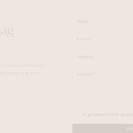
aag
enst u meer informatie?
Wij helpen u zo snel
Ik ga akkoord met de
pri
VE