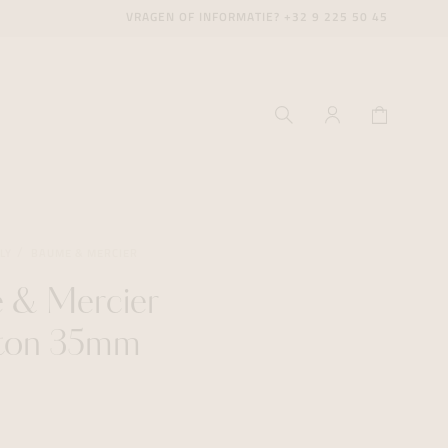
VRAGEN OF INFORMATIE?
+32 9 225 50 45
LY
BAUME & MERCIER
 & Mercier
ecenter
ecenter
ecenter
ton 35mm
icecenter
icecenter
icecenter
rken
rken
rken
n
n
n