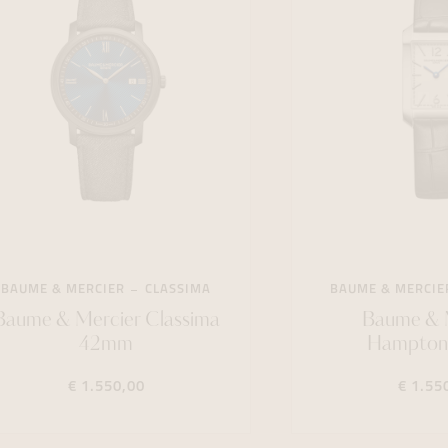
BAUME & MERCIER
CLASSIMA
BAUME & MERCIE
Baume & Mercier Classima
Baume & 
42mm
Hampton
€ 1.550,00
€ 1.55