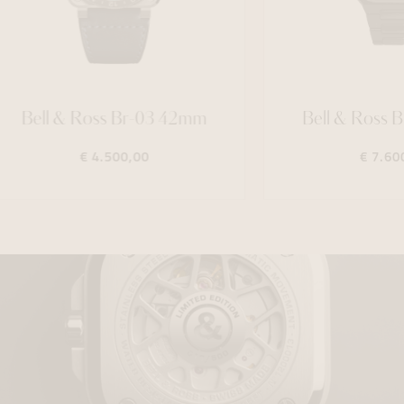
 Br-03 42mm
Bell & Ross Br-05 41mm
00,00
€ 7.600,00