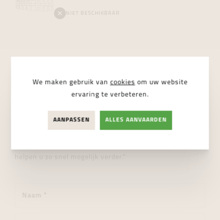
NIET BESCHIKBAAR
STUUR ONS EEN BERICHT
We maken gebruik van
cookies
om uw website
ervaring te verbeteren.
Wij helpen je graag verder!
AANPASSEN
ALLES AANVAARDEN
"Heeft u een vraag over dit product of wenst u meer
informatie? Aarzel dan niet en stuur ons een bericht. Wij
helpen u zo snel mogelijk verder."