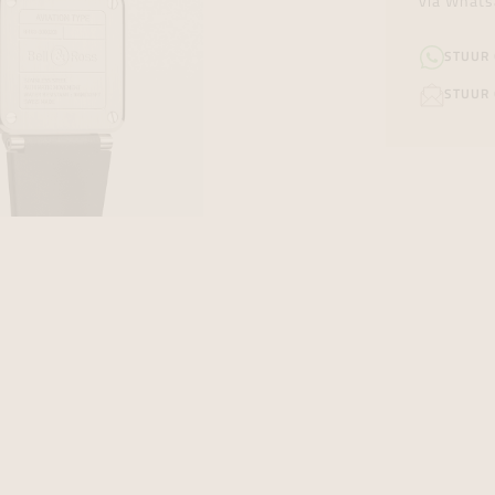
via Whats
STUUR
STUUR 