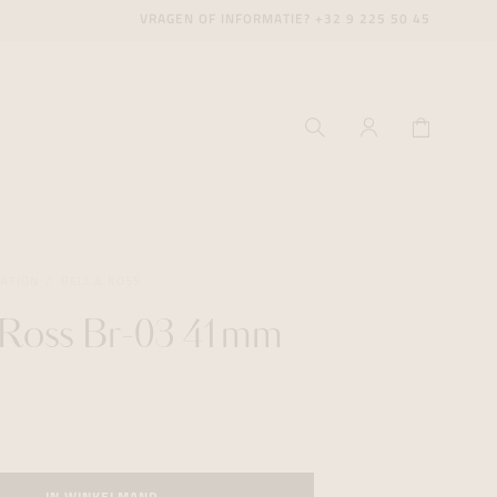
VRAGEN OF INFORMATIE?
+32 9 225 50 45
IATION
BELL & ROSS
 Ross Br-03 41mm
ecenter
ecenter
ecenter
icecenter
icecenter
icecenter
rken
rken
rken
n
n
n