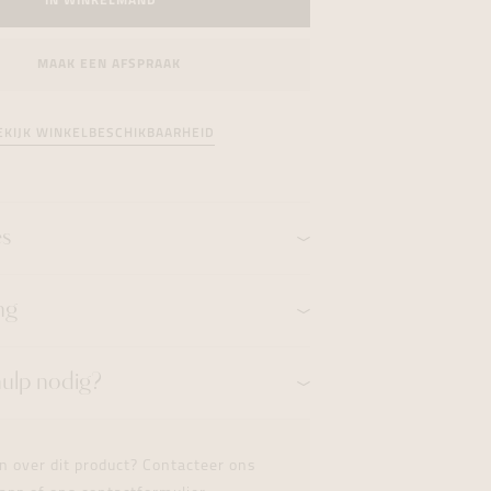
IN WINKELMAND
formeren
formeren
formeren
MAAK EEN AFSPRAAK
EKIJK WINKELBESCHIKBAARHEID
es
ng
hulp nodig?
n over dit product? Contacteer ons