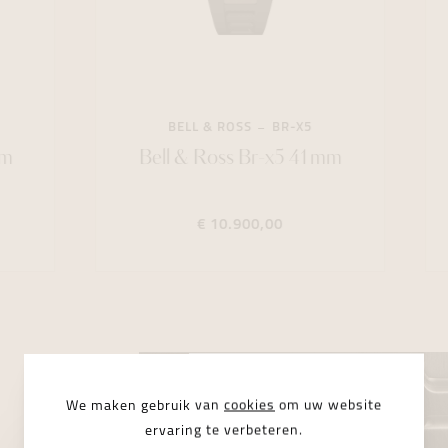
BELL & ROSS
BR-X5
Bell & Ross Br-x5 41mm
€ 10.900,00
We maken gebruik van
cookies
om uw website
ervaring te verbeteren.