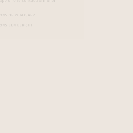
app of ons contactformulier.
 ONS OP WHATSAPP
ONS EEN BERICHT