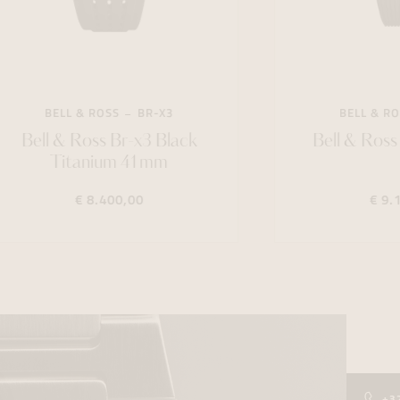
BELL & ROSS
BR-X3
BELL & ROSS
Bell & Ross Br-x3 Black
Bell & Ross 
Titanium 41mm
€ 8.400,00
€ 9.10
+3