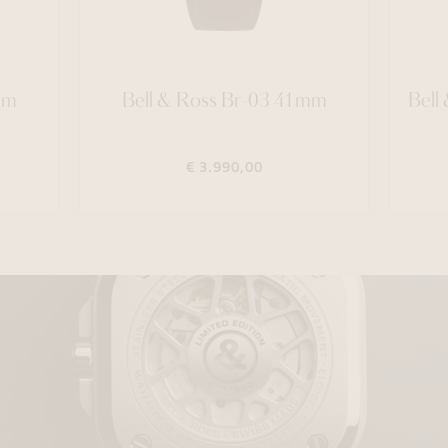
mm
Bell & Ross Br-03 41mm
Bell
€ 3.990,00