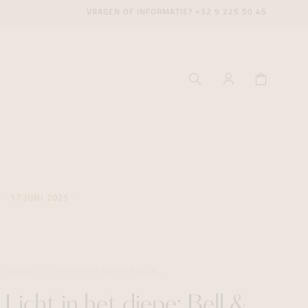
VRAGEN OF INFORMATIE?
+32 9 225 50 45
17 JUNI 2025
ecenter
ecenter
ecenter
icecenter
icecenter
icecenter
NIEUWS
LICHT IN HET DIEPE: BELL &...
rken
rken
rken
n
n
n
Licht in het diepe: Bell &