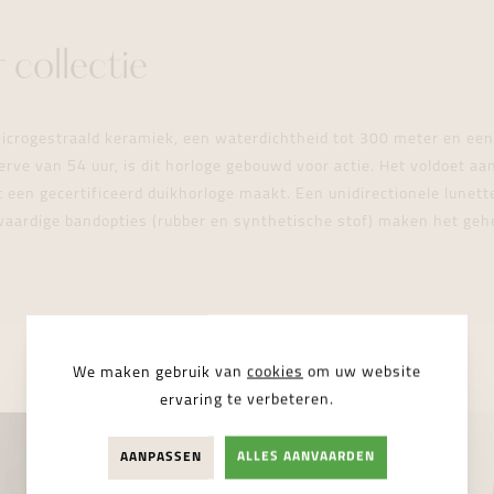
 collectie
icrogestraald keramiek, een waterdichtheid tot 300 meter en e
ve van 54 uur, is dit horloge gebouwd voor actie. Het voldoet aa
t een gecertificeerd duikhorloge maakt. Een unidirectionele lunett
aardige bandopties (rubber en synthetische stof) maken het gehe
We maken gebruik van
cookies
om uw website
ervaring te verbeteren.
AANPASSEN
ALLES AANVAARDEN