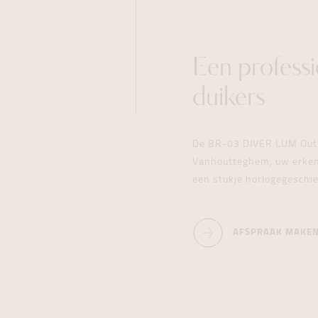
Een profess
duikers
De BR-03 DIVER LUM Outlin
Vanhoutteghem, uw erkend
een stukje horlogegeschie
AFSPRAAK MAKE