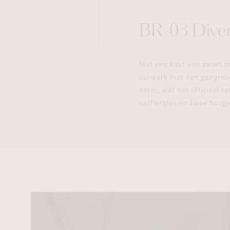
BR-03 Diver
Met een kast van zwart m
uurwerk met een gangreser
norm, wat het officieel to
saffierglas en twee hoogw