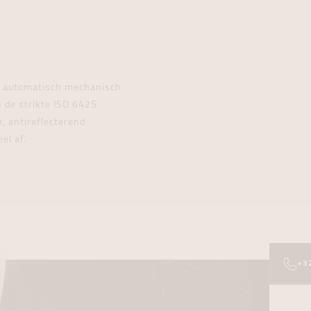
en automatisch mechanisch
n de strikte ISO 6425
e, antireflecterend
el af.
+3