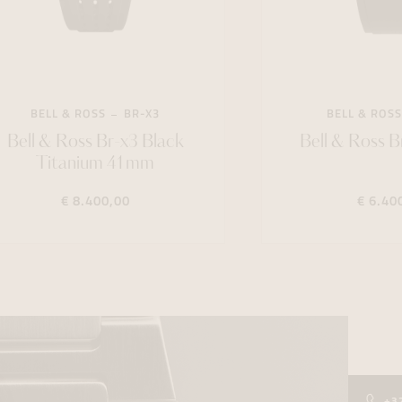
BELL & ROSS
BR-X3
BELL & ROSS
Bell & Ross Br-x3 Black
Bell & Ross 
Titanium 41mm
€ 8.400,00
€ 6.40
+3