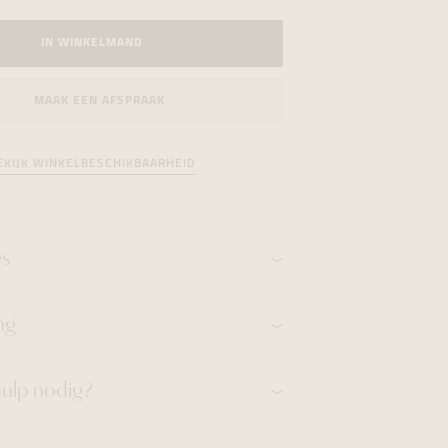
formeren
formeren
formeren
IN WINKELMAND
MAAK EEN AFSPRAAK
EKIJK WINKELBESCHIKBAARHEID
es
ng
hulp nodig?