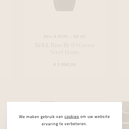
BELL & ROSS
BR-03
Bell & Ross Br-03 Green
Steel 41mm
€ 3.990,00
We maken gebruik van
cookies
om uw website
ervaring te verbeteren.