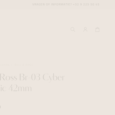
VRAGEN OF INFORMATIE?
+32 9 225 50 45
ELETON
BELL & ROSS
 Ross Br-03 Cyber
ecenter
ecenter
ecenter
ic 42mm
icecenter
icecenter
icecenter
rken
rken
rken
0
n
n
n