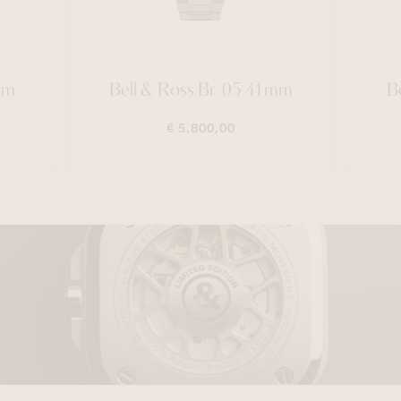
mm
Bell & Ross Br-05 41mm
B
€ 5.800,00