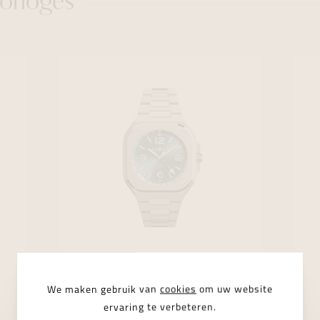
orloges
We maken gebruik van
cookies
om uw website
BELL & ROSS
BR-05
ervaring te verbeteren.
Bell & Ross Br-05 41mm