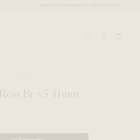
VRAGEN OF INFORMATIE?
+32 9 225 50 45
LY
BELL & ROSS
 Ross Br-x5 41mm
ecenter
ecenter
ecenter
icecenter
icecenter
icecenter
rken
rken
rken
n
n
n