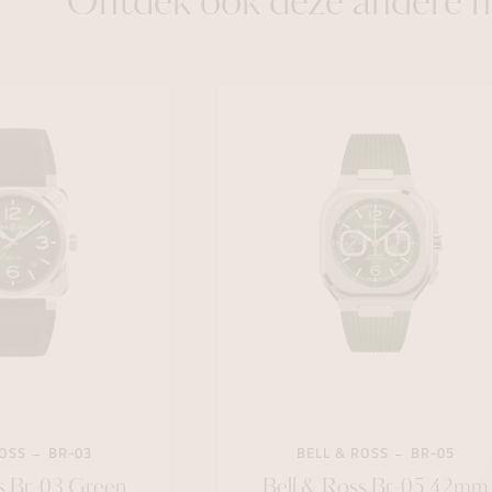
Ontdek ook deze andere h
ROSS
BR-03
BELL & ROSS
BR-05
s Br-03 Green
Bell & Ross Br-05 42mm