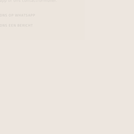
app of ons contactformulier.
 ONS OP WHATSAPP
ONS EEN BERICHT