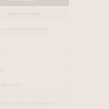
IN WINKELMAND
formeren
formeren
formeren
MAAK EEN AFSPRAAK
EKIJK WINKELBESCHIKBAARHEID
es
ng
hulp nodig?
n over dit product? Contacteer ons