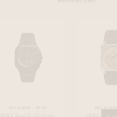
MEER VAN BELL & ROSS
BELL & ROSS
BR-05
BELL & ROSS
Bell & Ross Br-05 41mm
Bell & Ross 
+3