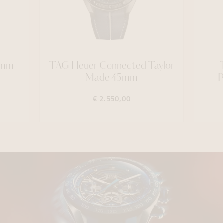
9mm
TAG Heuer Connected Taylor
Made 45mm
P
€ 2.550,00