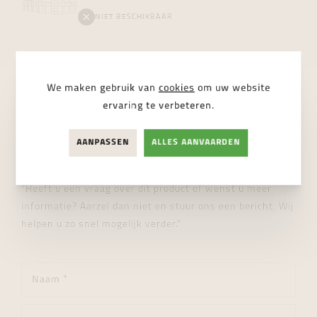
NIET BESCHIKBAAR
We maken gebruik van
cookies
om uw website
ervaring te verbeteren.
STUUR ONS EEN BERICHT
Wij helpen je graag verder!
AANPASSEN
ALLES AANVAARDEN
"Heeft u een vraag over dit product of wenst u meer
informatie? Aarzel dan niet en stuur ons een bericht. Wij
helpen u zo snel mogelijk verder."