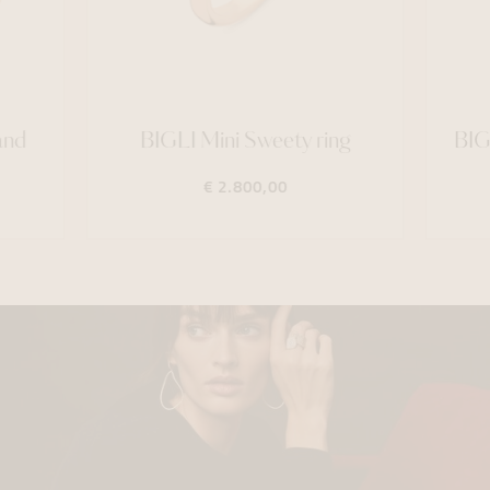
and
BIGLI Mini Sweety ring
BIG
€ 2.800,00