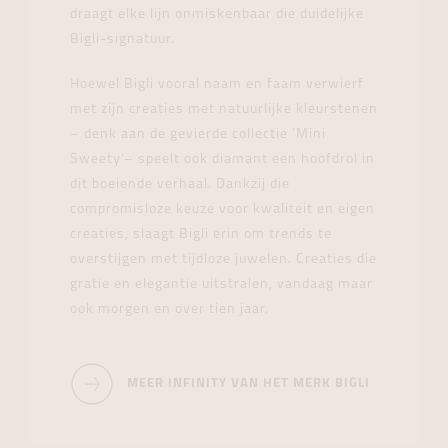
draagt elke lijn onmiskenbaar die duidelijke
Bigli-signatuur.
Hoewel Bigli vooral naam en faam verwierf
met zijn creaties met natuurlijke kleurstenen
– denk aan de gevierde collectie ‘Mini
Sweety’– speelt ook diamant een hoofdrol in
dit boeiende verhaal. Dankzij die
compromisloze keuze voor kwaliteit en eigen
creaties, slaagt Bigli erin om trends te
overstijgen met tijdloze juwelen. Creaties die
gratie en elegantie uitstralen, vandaag maar
ook morgen en over tien jaar.
MEER INFINITY VAN HET MERK BIGLI