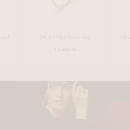
band
BIGLI Mini Wave ring
BIG
€ 2.400,00