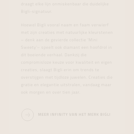
draagt elke lijn onmiskenbaar die duidelijke
Bigli-signatuur.
Hoewel Bigli vooral naam en faam verwierf
met zijn creaties met natuurlijke kleurstenen
– denk aan de gevierde collectie ‘Mini
Sweety’– speelt ook diamant een hoofdrol in
dit boeiende verhaal. Dankzij die
compromisloze keuze voor kwaliteit en eigen
creaties, slaagt Bigli erin om trends te
overstijgen met tijdloze juwelen. Creaties die
gratie en elegantie uitstralen, vandaag maar
ook morgen en over tien jaar.
MEER INFINITY VAN HET MERK BIGLI