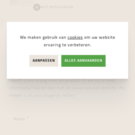
NIET BESCHIKBAAR
We maken gebruik van
cookies
om uw website
ervaring te verbeteren.
STUUR ONS EEN BERICHT
Wij helpen je graag verder!
AANPASSEN
ALLES AANVAARDEN
"Heeft u een vraag over dit product of wenst u meer
informatie? Aarzel dan niet en stuur ons een bericht. Wij
helpen u zo snel mogelijk verder."