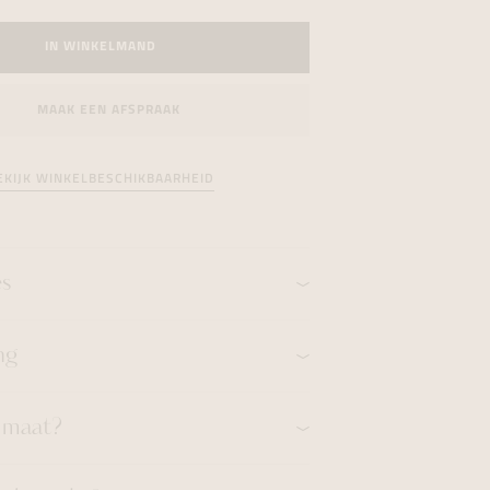
formeren
formeren
formeren
IN WINKELMAND
MAAK EEN AFSPRAAK
EKIJK WINKELBESCHIKBAARHEID
es
ng
n maat?