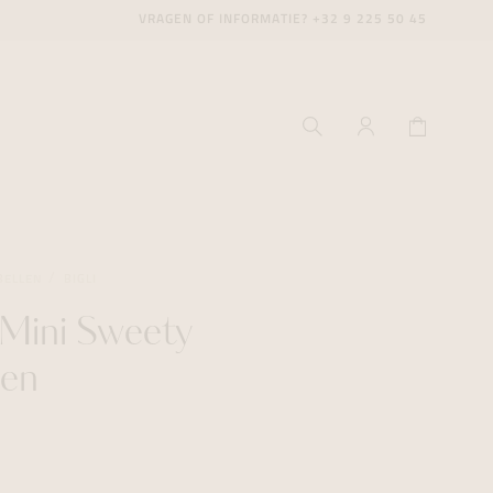
VRAGEN OF INFORMATIE?
+32 9 225 50 45
BELLEN
BIGLI
Mini Sweety
ecenter
ecenter
ecenter
len
icecenter
icecenter
icecenter
rken
rken
rken
n
n
n