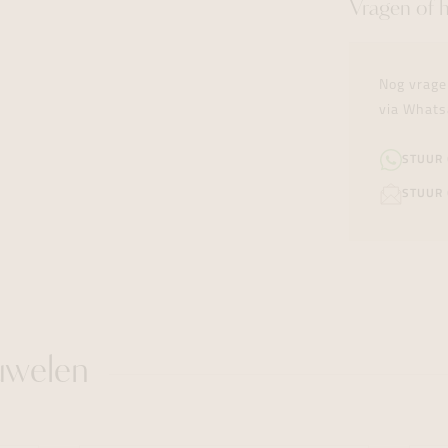
Vragen of 
Nog vrage
via Whats
STUUR
STUUR 
uwelen