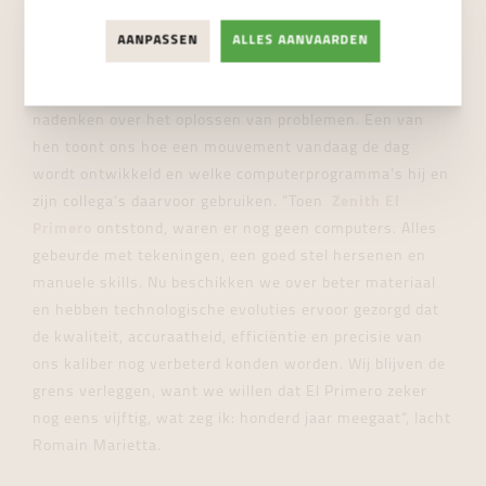
Hier zijn de ingenieurs die de mouvementen van de
toekomst creëren aan de slag. Zij testen en kwalificeren
AANPASSEN
ALLES AANVAARDEN
ze. Daarvoor gebruiken ze 3D, al zijn er ook laboratorium
horlogemakers die nieuwe oplossingen uittesten en
nadenken over het oplossen van problemen. Een van
hen toont ons hoe een mouvement vandaag de dag
wordt ontwikkeld en welke computerprogramma’s hij en
zijn collega’s daarvoor gebruiken. “Toen
Zenith El
Primero
ontstond, waren er nog geen computers. Alles
gebeurde met tekeningen, een goed stel hersenen en
manuele skills. Nu beschikken we over beter materiaal
en hebben technologische evoluties ervoor gezorgd dat
de kwaliteit, accuraatheid, efficiëntie en precisie van
ons kaliber nog verbeterd konden worden. Wij blijven de
grens verleggen, want we willen dat El Primero zeker
nog eens vijftig, wat zeg ik: honderd jaar meegaat”, lacht
Romain Marietta.