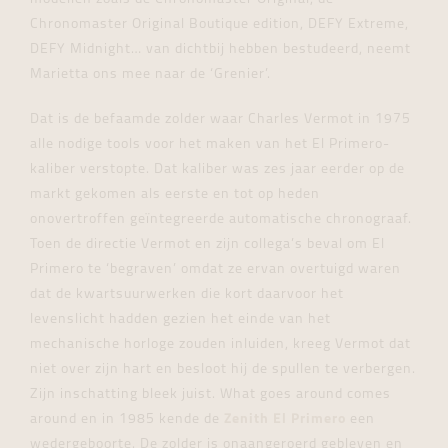
Chronomaster Original Boutique edition, DEFY Extreme,
DEFY Midnight… van dichtbij hebben bestudeerd, neemt
Marietta ons mee naar de ‘Grenier’.
Dat is de befaamde zolder waar Charles Vermot in 1975
alle nodige tools voor het maken van het El Primero-
kaliber verstopte. Dat kaliber was zes jaar eerder op de
markt gekomen als eerste en tot op heden
onovertroffen geïntegreerde automatische chronograaf.
Toen de directie Vermot en zijn collega’s beval om El
Primero te ‘begraven’ omdat ze ervan overtuigd waren
dat de kwartsuurwerken die kort daarvoor het
levenslicht hadden gezien het einde van het
mechanische horloge zouden inluiden, kreeg Vermot dat
niet over zijn hart en besloot hij de spullen te verbergen.
Zijn inschatting bleek juist. What goes around comes
around en in 1985 kende de
Zenith El Primero
een
wedergeboorte. De zolder is onaangeroerd gebleven en