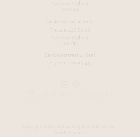
Vanhoutteghem
Boutique
Voldersstraat 6, Gent
T.
+32 9 225 50 45
Vanhoutteghem
Jewelry
Dampoortstraat 2, Gent
T.
+32 9 225 50 45
Instagram
Whatsapp
Vanhoutteghem
Vanhoutteghem
Copyright 2026. Vanhoutteghem. Alle rechten
voorbehouden.