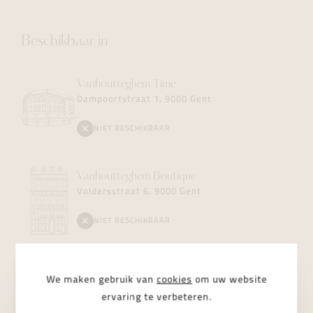
Beschikbaar in
Vanhoutteghem
Time
Dampoortstraat 1, 9000 Gent
NIET BESCHIKBAAR
Vanhoutteghem
Boutique
Voldersstraat 6, 9000 Gent
NIET BESCHIKBAAR
Vanhoutteghem
Jewelry
We maken gebruik van
cookies
om uw website
Dampoortstraat 2, 9000 Gent
ervaring te verbeteren.