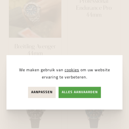
Professional
Endurance Pro
44mm
Breitling Avenger
44mm
€ 5.950,00
€ 3.650,00
We maken gebruik van
cookies
om uw website
ervaring te verbeteren.
AANPASSEN
ALLES AANVAARDEN