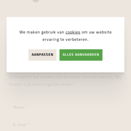
We maken gebruik van
cookies
om uw website
STUUR ONS EEN BERICHT
ervaring te verbeteren.
Wij helpen je graag verder!
AANPASSEN
ALLES AANVAARDEN
"Heeft u een vraag over dit product of wenst u meer
informatie? Aarzel dan niet en stuur ons een bericht. Wij
helpen u zo snel mogelijk verder."