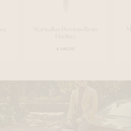
5cc
Starwalker Precious Resin
M
Fineliner
€ 490,00