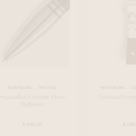
MONTBLANC
WRITING
MONTBLANC
L
Starwalker Extreme Doué
Sartorial Loo
Ballpoint
€ 650,00
€ 230