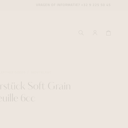
VRAGEN OF INFORMATIE?
+32 9 225 50 45
LEATHER GOODS
MONTBLANC
rstück Soft Grain
ecenter
ecenter
ecenter
uille 6cc
icecenter
icecenter
icecenter
rken
rken
rken
n
n
n