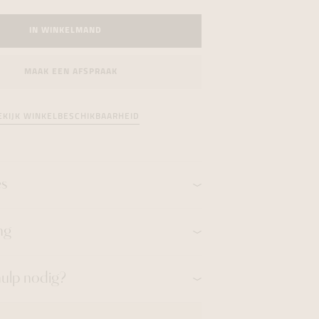
formeren
formeren
formeren
IN WINKELMAND
MAAK EEN AFSPRAAK
EKIJK WINKELBESCHIKBAARHEID
es
ng
hulp nodig?