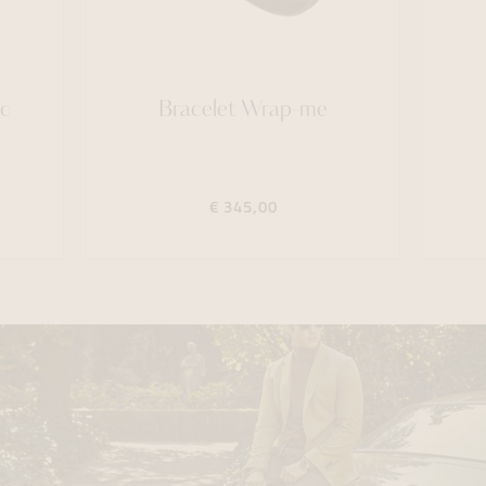
cc
Bracelet Wrap-me
€ 345,00