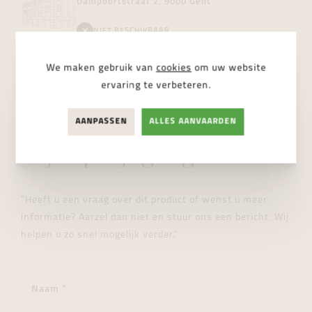
Dampoortstraat 2, 9000 Gent
NIET BESCHIKBAAR
We maken gebruik van
cookies
om uw website
ervaring te verbeteren.
AANPASSEN
ALLES AANVAARDEN
STUUR ONS EEN BERICHT
Wij helpen je graag verder!
"Heeft u een vraag over dit product of wenst u meer
informatie? Aarzel dan niet en stuur ons een bericht. Wij
helpen u zo snel mogelijk verder."