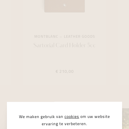
MONTBLANC
LEATHER GOODS
Sartorial Card Holder 5cc
€ 210,00
We maken gebruik van
cookies
om uw website
ervaring te verbeteren.