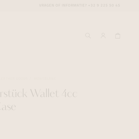
VRAGEN OF INFORMATIE?
+32 9 225 50 45
LEATHER GOODS
MONTBLANC
rstück Wallet 4cc
ecenter
ecenter
ecenter
Case
icecenter
icecenter
icecenter
rken
rken
rken
n
n
n