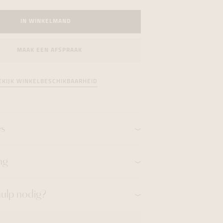
formeren
formeren
formeren
IN WINKELMAND
MAAK EEN AFSPRAAK
EKIJK WINKELBESCHIKBAARHEID
es
ng
hulp nodig?