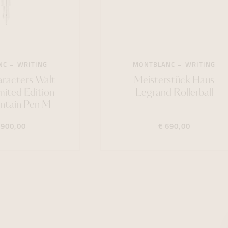
NC
WRITING
MONTBLANC
WRITING
racters Walt
Meisterstück Haus
mited Edition
Legrand Rollerball
ntain Pen M
.900,00
€ 690,00