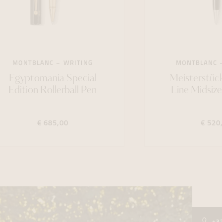
MONTBLANC
WRITING
MONTBLANC
Egyptomania Special
Meisterstüc
Edition Rollerball Pen
Line Midsize
€ 685,00
€ 520
+3