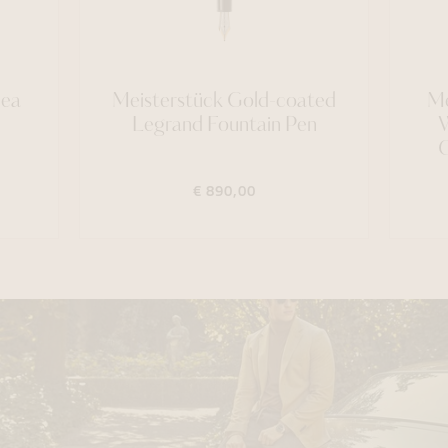
Sea
Meisterstück Gold-coated
Me
Legrand Fountain Pen
W
C
€ 890,00