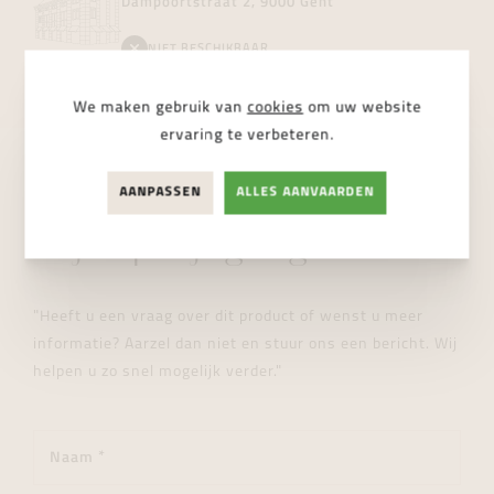
Dampoortstraat 2, 9000 Gent
NIET BESCHIKBAAR
We maken gebruik van
cookies
om uw website
ervaring te verbeteren.
AANPASSEN
ALLES AANVAARDEN
STUUR ONS EEN BERICHT
Wij helpen je graag verder!
"Heeft u een vraag over dit product of wenst u meer
informatie? Aarzel dan niet en stuur ons een bericht. Wij
helpen u zo snel mogelijk verder."