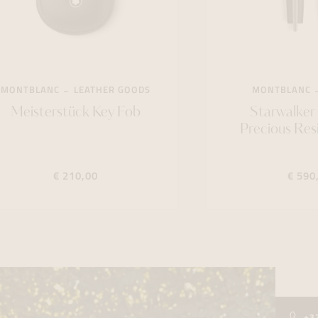
MONTBLANC
LEATHER GOODS
MONTBLANC
Meisterstück Key Fob
Starwalker
Precious Resi
€ 210,00
€ 590
+3