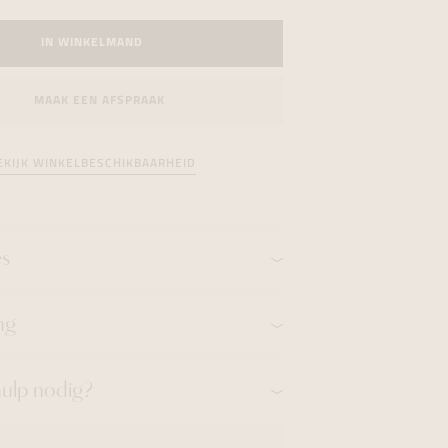
formeren
formeren
formeren
IN WINKELMAND
MAAK EEN AFSPRAAK
EKIJK WINKELBESCHIKBAARHEID
es
ng
hulp nodig?