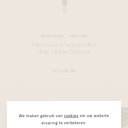
MONTBLANC
WRITING
Meisterstück Solitaire Blue
Hour Midsize Ballpoint
€ 1.450,00
We maken gebruik van
cookies
om uw website
ervaring te verbeteren.