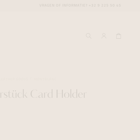
VRAGEN OF INFORMATIE?
+32 9 225 50 45
LEATHER GOODS
MONTBLANC
rstück Card Holder
ecenter
ecenter
ecenter
icecenter
icecenter
icecenter
rken
rken
rken
n
n
n