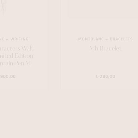
NC
WRITING
MONTBLANC
BRACELETS
racters Walt
Mb Bracelet
mited Edition
ntain Pen M
.900,00
€ 280,00