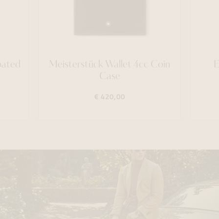
oated
Meisterstück Wallet 4cc Coin
E
Case
€ 420,00