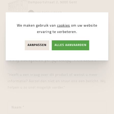
Dampoortstraat 2, 9000 Gent
NIET BESCHIKBAAR
We maken gebruik van
cookies
om uw website
ervaring te verbeteren.
AANPASSEN
ALLES AANVAARDEN
STUUR ONS EEN BERICHT
Wij helpen je graag verder!
"Heeft u een vraag over dit product of wenst u meer
informatie? Aarzel dan niet en stuur ons een bericht. Wij
helpen u zo snel mogelijk verder."