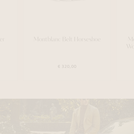
er
Montblanc Belt Horseshoe
Me
Wor
€ 320,00