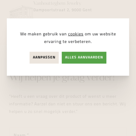
Vanhoutteghem
Jewelry
Dampoortstraat 2, 9000 Gent
NIET BESCHIKBAAR
We maken gebruik van
cookies
om uw website
ervaring te verbeteren.
AANPASSEN
ALLES AANVAARDEN
STUUR ONS EEN BERICHT
Wij helpen je graag verder!
"Heeft u een vraag over dit product of wenst u meer
informatie? Aarzel dan niet en stuur ons een bericht. Wij
helpen u zo snel mogelijk verder."