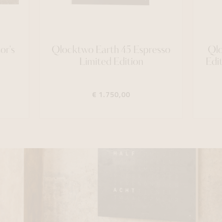
or's
Qlocktwo Earth 45 Espresso
Qlo
Limited Edition
Edi
€ 1.750,00