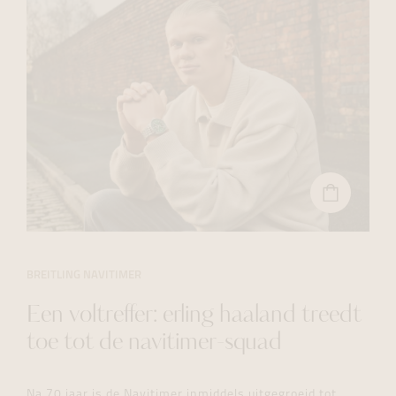
BEKIJK
DE
BREITLING
NAVITIMER
41MM
IN
BREITLING NAVITIMER
ONZE
WEBSHOP
Een voltreffer: erling haaland treedt
toe tot de navitimer-squad
Na 70 jaar is de Navitimer inmiddels uitgegroeid tot