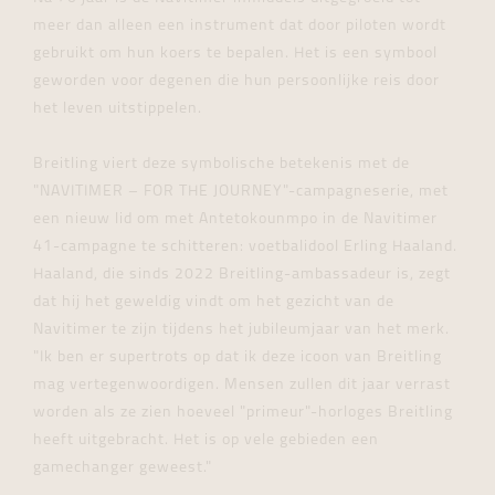
meer dan alleen een instrument dat door piloten wordt
gebruikt om hun koers te bepalen. Het is een symbool
geworden voor degenen die hun persoonlijke reis door
het leven uitstippelen.
Breitling viert deze symbolische betekenis met de
"NAVITIMER – FOR THE JOURNEY"-campagneserie,
met
een nieuw lid om met Antetokounmpo in de Navitimer
41-campagne te schitteren: voetbalidool Erling Haaland.
Haaland, die sinds 2022 Breitling-ambassadeur is, zegt
dat hij het geweldig vindt om het gezicht van de
Navitimer te zijn tijdens het jubileumjaar van het merk.
"Ik ben er supertrots op dat ik deze icoon van Breitling
mag vertegenwoordigen. Mensen zullen dit jaar verrast
worden als ze zien hoeveel "primeur"-horloges Breitling
heeft uitgebracht. Het is op vele gebieden een
gamechanger geweest."