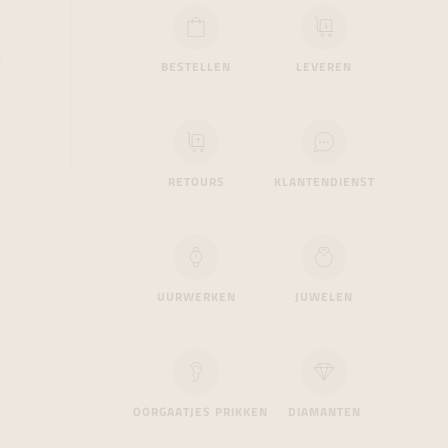
formeren
formeren
formeren
e
BESTELLEN
LEVEREN
RETOURS
KLANTENDIENST
UURWERKEN
JUWELEN
OORGAATJES PRIKKEN
DIAMANTEN