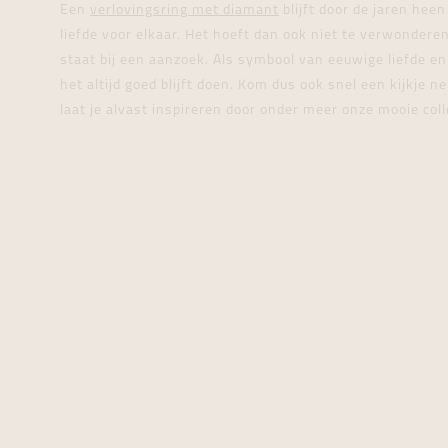
TAG Heuer
Een
verlovingsring met diamant
blijft door de jaren heen
Fope
Halsket
Gold
Time m
Femme Adorée
Balmain
liefde voor elkaar. Het hoeft dan ook niet te verwondere
Zenith
Recarlo
Armban
Skelet
Wall cl
Roxa
Rado
staat bij een aanzoek. Als symbool van eeuwige liefde e
Grand Seiko
GioMio
het altijd goed blijft doen. Kom dus ook snel een kijkje
Chrono
Bridal By
Tissot
Franck Muller
laat je alvast inspireren door onder meer onze mooie col
Vanhoutteghem
Blush
Seiko
Longines
Pre-owned
Baume & Mercier