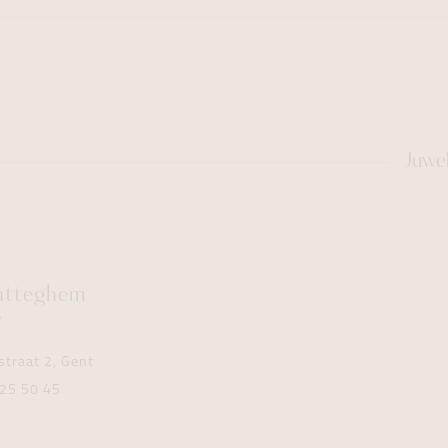
Juwe
utteghem
y
traat 2, Gent
25 50 45