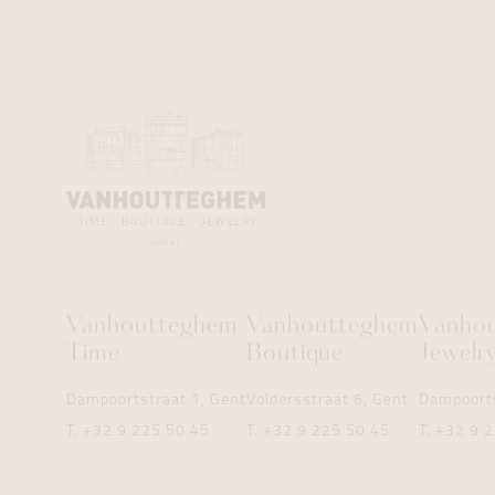
Vanhoutteghem
Vanhoutteghem
Vanho
Time
Boutique
Jewelr
Dampoortstraat 1, Gent
Voldersstraat 6, Gent
Dampoorts
T.
+32 9 225 50 45
T.
+32 9 225 50 45
T.
+32 9 2