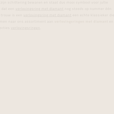
 zijn schittering bewaren en staat dus mooi symbool voor jullie
tingen
over
For Him
Juwelen trans
Juwelen trans
Juwelen trans
For Him
Cadeaubon
n dat een
verlovingsring met diamant
nog steeds op nummer één
den
on
ock
Cadeaubon
Diamant
Diamant
Diamant
Cadeaubon
n trouw is een
verlovingsring met diamant
een echte klassieker di
 nemen naar ons assortiment aan
graphs
verlovingsringen met diamant
en
lecties
verlovingsringen
.