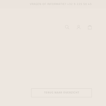
VRAGEN OF INFORMATIE?
+32 9 225 50 45
ecenter
ecenter
ecenter
icecenter
icecenter
icecenter
TERUG NAAR OVERZICHT
rken
rken
rken
n
n
n