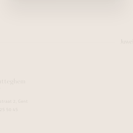
Juwe
utteghem
y
traat 2, Gent
25 50 45