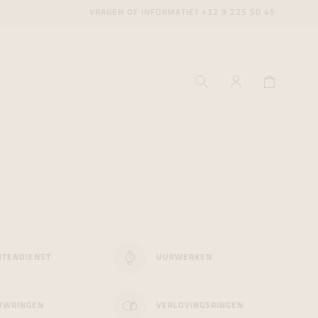
VRAGEN OF INFORMATIE?
+32 9 225 50 45
ecenter
ecenter
ecenter
icecenter
icecenter
icecenter
NTENDIENST
UURWERKEN
rken
rken
rken
n
n
n
UWRINGEN
VERLOVINGSRINGEN