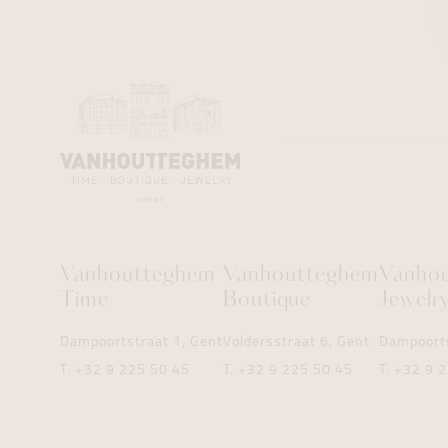
Vanhoutteghem
Vanhoutteghem
Vanho
Time
Boutique
Jewelr
Dampoortstraat 1, Gent
Voldersstraat 6, Gent
Dampoorts
T.
+32 9 225 50 45
T.
+32 9 225 50 45
T.
+32 9 2