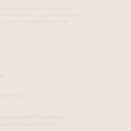
formeren
formeren
formeren
product op dit moment niet beschikbaar.
esse? Neem gerust
contact
met ons op. Wij
raag over de beschikbaarheid en de
es
ng
hulp nodig?
n over dit product? Contacteer ons
app of ons contactformulier.