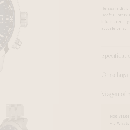
tingen
over
For Him
Juwelen trans
Juwelen trans
Juwelen trans
For Him
Cadeaubon
Helaas is dit 
den
on
ock
Cadeaubon
Diamant
Diamant
Diamant
Heeft u inter
Cadeaubon
informeren u g
graphs
actuele prijs.
Specificati
Omschrijvi
Vragen of 
Nog vrage
via Whats