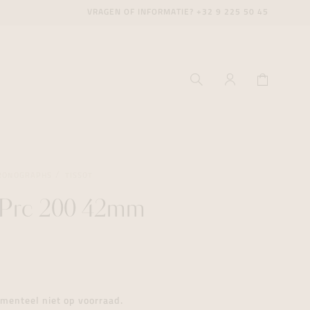
VRAGEN OF INFORMATIE?
+32 9 225 50 45
RONOGRAPHS
TISSOT
 Prc 200 42mm
ecenter
ecenter
ecenter
icecenter
icecenter
icecenter
rken
rken
rken
n
n
n
menteel niet op voorraad.