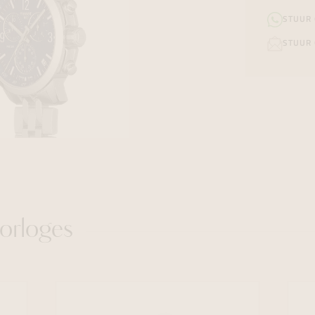
STUUR
STUUR 
orloges