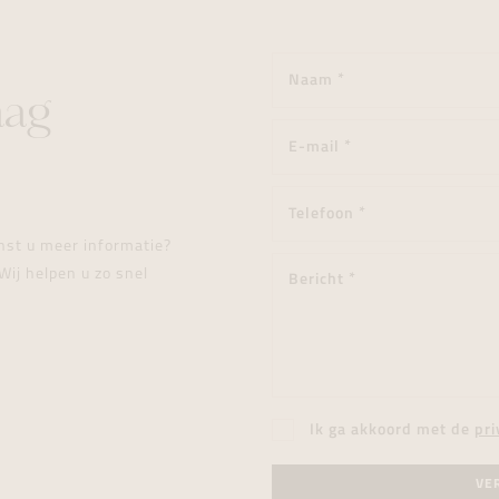
aag
enst u meer informatie?
Wij helpen u zo snel
Ik ga akkoord met de
pri
VE