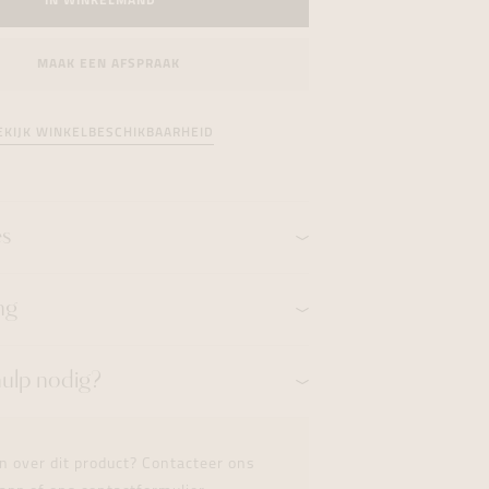
IN WINKELMAND
formeren
formeren
formeren
MAAK EEN AFSPRAAK
EKIJK WINKELBESCHIKBAARHEID
es
ng
hulp nodig?
n over dit product? Contacteer ons