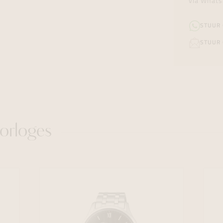
via Whats
STUUR
STUUR 
orloges