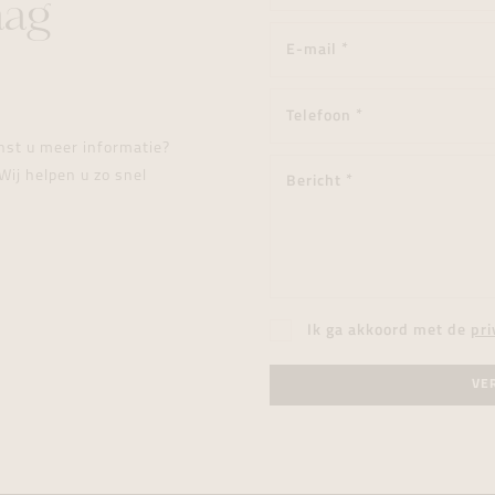
aag
enst u meer informatie?
Wij helpen u zo snel
Ik ga akkoord met de
pri
VE