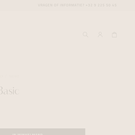
VRAGEN OF INFORMATIE?
+32 9 225 50 45
LY
SEIKO
Basic
ecenter
ecenter
ecenter
icecenter
icecenter
icecenter
rken
rken
rken
n
n
n