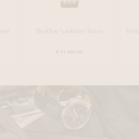
40mm
Breitling Navitimer 46mm
Brei
€ 51.000,00