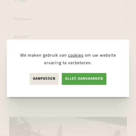
We maken gebruik van
cookies
om uw website
ervaring te verbeteren.
Ik ga akkoord met de
privacy regelgeving
AANPASSEN
ALLES AANVAARDEN
VERSTUUR BERICHT