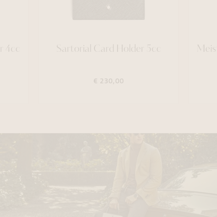
r 4cc
Sartorial Card Holder 5cc
Meis
€ 230,00