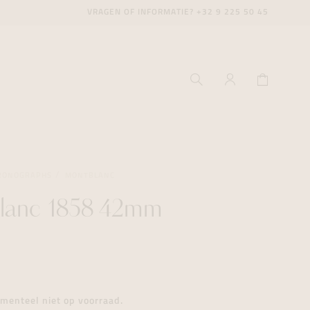
VRAGEN OF INFORMATIE?
+32 9 225 50 45
RONOGRAPHS
MONTBLANC
lanc 1858 42mm
ecenter
ecenter
ecenter
icecenter
icecenter
icecenter
rken
rken
rken
n
n
n
menteel niet op voorraad.