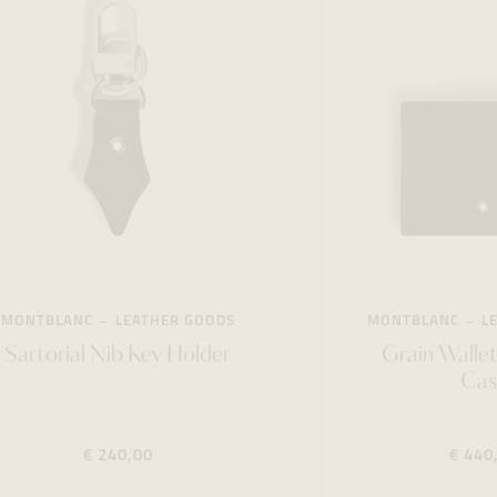
MONTBLANC
LEATHER GOODS
MONTBLANC
L
Sartorial Nib Key Holder
Grain Walle
Cas
€ 240,00
€ 440