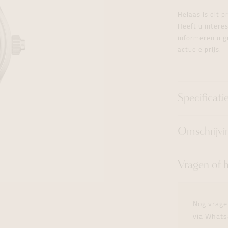
tingen
over
For Him
Juwelen trans
Juwelen trans
Juwelen trans
For Him
Cadeaubon
Helaas is dit 
den
on
ock
Cadeaubon
Diamant
Diamant
Diamant
Heeft u inter
Cadeaubon
informeren u g
graphs
actuele prijs.
Specificati
Omschrijvi
Vragen of 
Nog vrage
via Whats