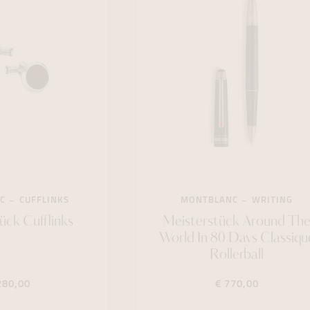
C
CUFFLINKS
MONTBLANC
WRITING
ück Cufflinks
Meisterstück Around Th
World In 80 Days Classiqu
Rollerball
280,00
€ 770,00