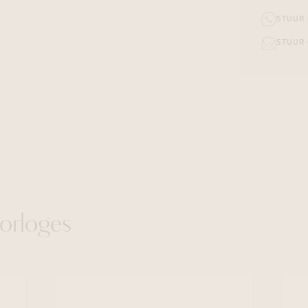
STUUR
STUUR 
orloges