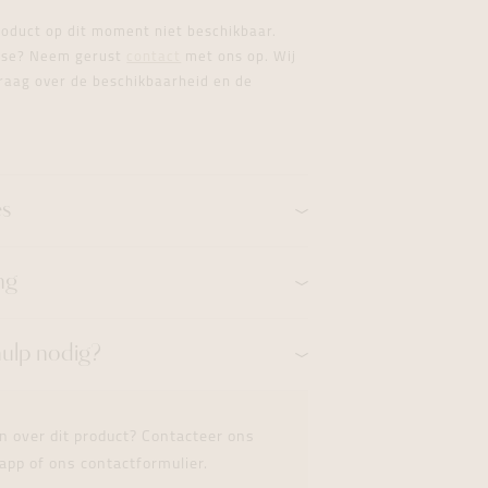
formeren
formeren
formeren
product op dit moment niet beschikbaar.
esse? Neem gerust
contact
met ons op. Wij
raag over de beschikbaarheid en de
es
ng
hulp nodig?
n over dit product? Contacteer ons
app of ons contactformulier.