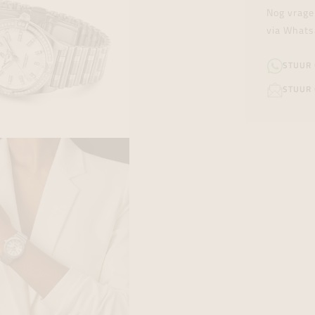
Nog vrage
via Whats
STUUR
STUUR 