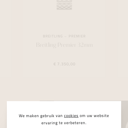
BREITLING
PREMIER
Breitling Premier 32mm
€ 7.350,00
We maken gebruik van
cookies
om uw website
ervaring te verbeteren.