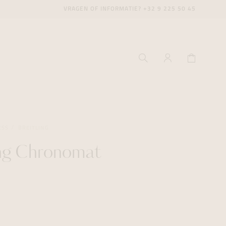
VRAGEN OF INFORMATIE?
+32 9 225 50 45
ESS
BREITLING
ing Chronomat
ecenter
ecenter
ecenter
icecenter
icecenter
icecenter
rken
rken
rken
n
n
n