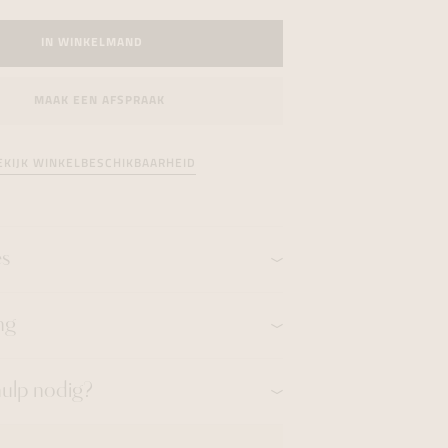
formeren
formeren
formeren
IN WINKELMAND
MAAK EEN AFSPRAAK
EKIJK WINKELBESCHIKBAARHEID
es
ng
hulp nodig?