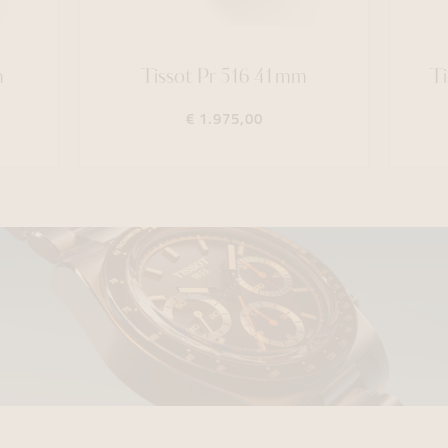
m
Tissot Pr 516 41mm
T
€ 1.975,00